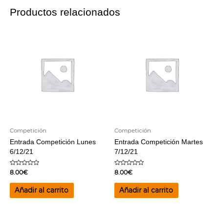
cantidad
Productos relacionados
Competición
Competición
Entrada Competición Lunes
Entrada Competición Martes
6/12/21
7/12/21
Valorado
Valorado
8.00
€
8.00
€
en
en
0
0
de
de
Añadir al carrito
Añadir al carrito
5
5