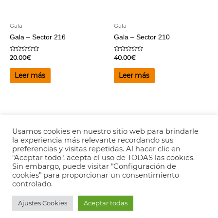
Gala
Gala
Gala – Sector 216
Gala – Sector 210
Valorado
Valorado
20.00
€
40.00
€
en
en
0
0
de
de
Leer más
Leer más
5
5
Usamos cookies en nuestro sitio web para brindarle
la experiencia más relevante recordando sus
Copyright © 2026
Valencia es Ritmica
-
Aviso legal
-
Política de
preferencias y visitas repetidas. Al hacer clic en
Privacidad
"Aceptar todo", acepta el uso de TODAS las cookies.
Sin embargo, puede visitar "Configuración de
cookies" para proporcionar un consentimiento
controlado.
Ajustes Cookies
Aceptar todas