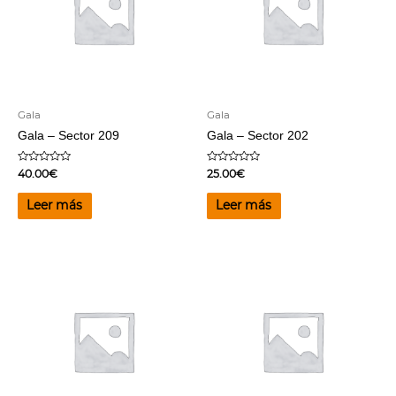
Gala
Gala
Gala – Sector 209
Gala – Sector 202
Valorado
Valorado
40.00
€
25.00
€
en
en
0
0
de
de
Leer más
Leer más
5
5