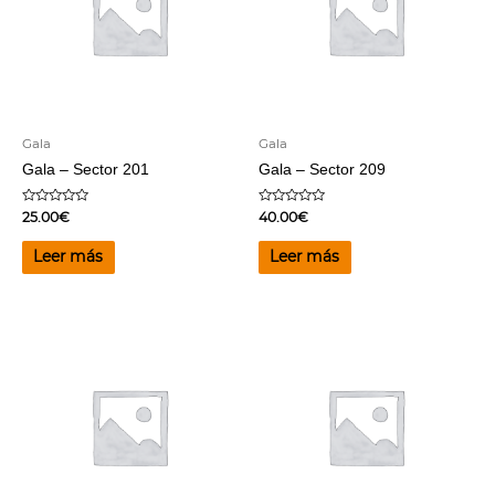
Gala
Gala
Gala – Sector 201
Gala – Sector 209
Valorado
Valorado
25.00
€
40.00
€
en
en
0
0
de
de
Leer más
Leer más
5
5