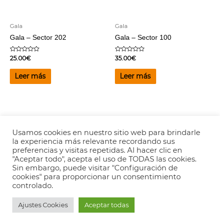
Gala
Gala
Gala – Sector 202
Gala – Sector 100
Valorado
Valorado
25.00
€
35.00
€
en
en
0
0
de
de
Leer más
Leer más
5
5
Usamos cookies en nuestro sitio web para brindarle
la experiencia más relevante recordando sus
Copyright © 2026
Valencia es Ritmica
-
Aviso legal
-
Política de
preferencias y visitas repetidas. Al hacer clic en
Privacidad
"Aceptar todo", acepta el uso de TODAS las cookies.
Sin embargo, puede visitar "Configuración de
cookies" para proporcionar un consentimiento
controlado.
Ajustes Cookies
Aceptar todas