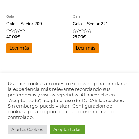
Gala
Gala
Gala – Sector 209
Gala – Sector 221
Valorado
Valorado
40.00
€
25.00
€
en
en
0
0
de
de
Leer más
Leer más
5
5
Usamos cookies en nuestro sitio web para brindarle
la experiencia más relevante recordando sus
Copyright © 2026
Valencia es Ritmica
-
Aviso legal
-
Política de
preferencias y visitas repetidas. Al hacer clic en
Privacidad
"Aceptar todo", acepta el uso de TODAS las cookies.
Sin embargo, puede visitar "Configuración de
cookies" para proporcionar un consentimiento
controlado.
Ajustes Cookies
Aceptar todas