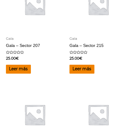
Gala
Gala
Gala – Sector 207
Gala – Sector 215
Valorado
Valorado
25.00
€
25.00
€
en
en
0
0
de
de
Leer más
Leer más
5
5