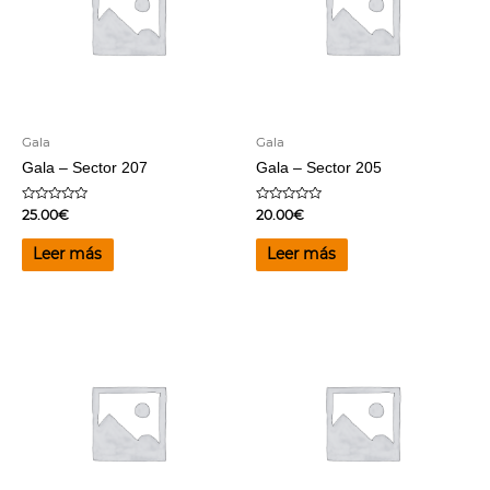
Gala
Gala
Gala – Sector 207
Gala – Sector 205
Valorado
Valorado
25.00
€
20.00
€
en
en
0
0
de
de
Leer más
Leer más
5
5