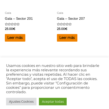
Gala
Gala
Gala – Sector 201
Gala – Sector 207
Valorado
Valorado
25.00
€
25.00
€
en
en
0
0
de
de
Leer más
Leer más
5
5
Usamos cookies en nuestro sitio web para brindarle
la experiencia más relevante recordando sus
Copyright © 2026
Valencia es Ritmica
-
Aviso legal
-
Política de
preferencias y visitas repetidas. Al hacer clic en
Privacidad
"Aceptar todo", acepta el uso de TODAS las cookies.
Sin embargo, puede visitar "Configuración de
cookies" para proporcionar un consentimiento
controlado.
Ajustes Cookies
Aceptar todas