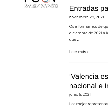
Entradas pa
noviembre 28, 2021
Os informamos de que 
diciembre de 2021 a l
que …
Entradas
Leer más »
para
la
Gala
‘Valencia es
Exhibición
ya
nacional e i
a
junio 5, 2021
la
venta
Los mejor representan